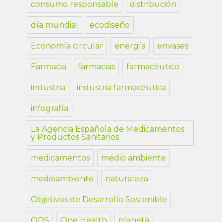
consumo responsable
distribución
día mundial
ecodiseño
Economía circular
energía
envases
Farmacia
farmacias
farmacéutico
industria
industria farmacéutica
infografía
La Agencia Española de Medicamentos
y Productos Sanitarios
medicamentos
medio ambiente
medioambiente
naturaleza
Objetivos de Desarrollo Sostenible
ODS
One Health
planeta