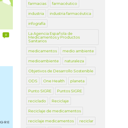
farmacias
farmacéutico
industria
industria farmacéutica
infografía
La Agencia Española de
0
Medicamentos y Productos
Sanitarios
medicamentos
medio ambiente
medioambiente
naturaleza
Objetivos de Desarrollo Sostenible
ODS
One Health
planeta
Punto SIGRE
Puntos SIGRE
reciclado
Reciclaje
Reciclaje de medicamentos
reciclaje medicamentos
reciclar