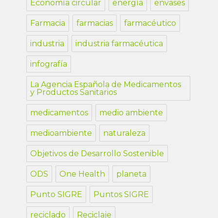
Economía circular
energía
envases
Farmacia
farmacias
farmacéutico
industria
industria farmacéutica
infografía
La Agencia Española de Medicamentos
y Productos Sanitarios
medicamentos
medio ambiente
medioambiente
naturaleza
Objetivos de Desarrollo Sostenible
ODS
One Health
planeta
Punto SIGRE
Puntos SIGRE
reciclado
Reciclaje