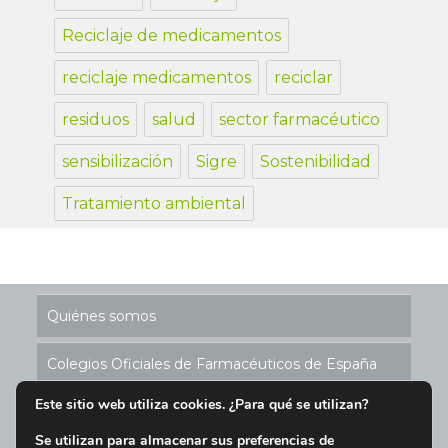
Reciclaje de medicamentos
reciclaje medicamentos
reciclar
residuos
salud
sector farmacéutico
sensibilización
Sigre
Sostenibilidad
Tratamiento ambiental
Quiénes somos
Colegios Oficiales de Farmacéuticos de España
Este sitio web utiliza cookies. ¿Para qué se utilizan?
Historia de los Puntos SIGRE
Se utilizan para almacenar sus preferencias de