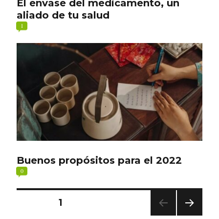
El envase del medicamento, un
aliado de tu salud
1
Buenos propósitos para el 2022
0
Paginación
PÁGINA
1