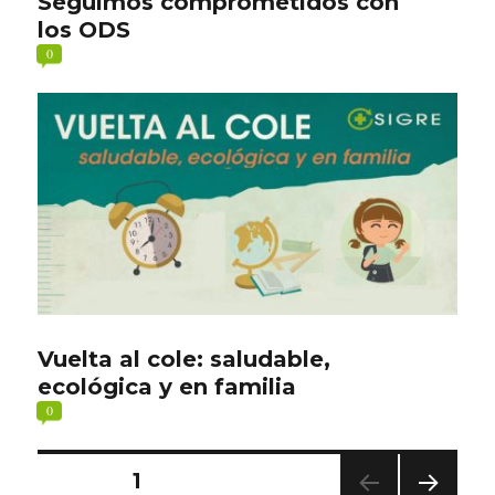
Seguimos comprometidos con
los ODS
0
Vuelta al cole: saludable,
ecológica y en familia
0
Paginación
PÁGINA
1