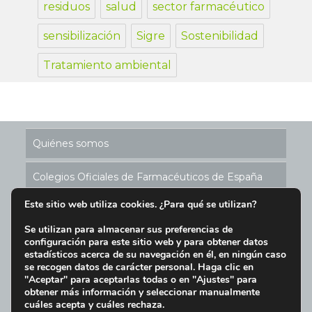
residuos
salud
sector farmacéutico
sensibilización
Sigre
Sostenibilidad
Tratamiento ambiental
Quiénes somos
Colegios Oficiales de Farmacéuticos de España
Este sitio web utiliza cookies. ¿Para qué se utilizan?
Historia de los Puntos SIGRE
Se utilizan para almacenar sus preferencias de
configuración para este sitio web y para obtener datos
Ubicación Puntos SIGRE en España
estadísticos acerca de su navegación en él, en ningún caso
se recogen datos de carácter personal. Haga clic en
Aviso Legal y Condiciones de Uso del Sitio Web
"Aceptar" para aceptarlas todas o en "Ajustes" para
obtener más información y seleccionar manualmente
cuáles acepta y cuáles rechaza.