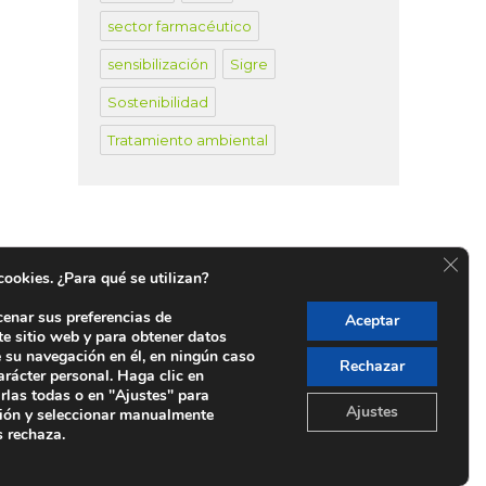
sector farmacéutico
sensibilización
Sigre
Sostenibilidad
Tratamiento ambiental
CER
 cookies. ¿Para qué se utilizan?
cenar sus preferencias de
Aceptar
te sitio web y para obtener datos
untos SIGRE en España
e su navegación en él, en ningún caso
Rechazar
arácter personal. Haga clic en
rlas todas o en "Ajustes" para
Ajustes
ión y seleccionar manualmente
s rechaza.
 Madrid 28006