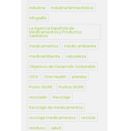
industria
industria farmacéutica
infografía
La Agencia Española de
Medicamentos y Productos
Sanitarios
medicamentos
medio ambiente
medioambiente
naturaleza
Objetivos de Desarrollo Sostenible
ODS
One Health
planeta
Punto SIGRE
Puntos SIGRE
reciclado
Reciclaje
Reciclaje de medicamentos
reciclaje medicamentos
reciclar
residuos
salud