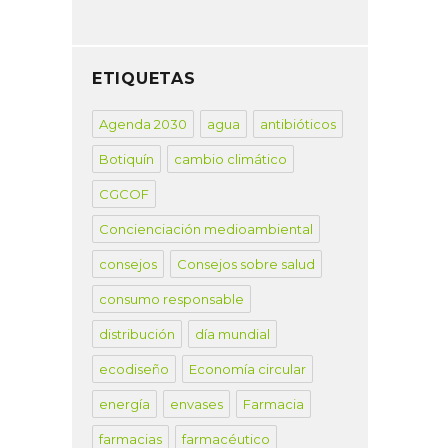
ETIQUETAS
Agenda 2030
agua
antibióticos
Botiquín
cambio climático
CGCOF
Concienciación medioambiental
consejos
Consejos sobre salud
consumo responsable
distribución
día mundial
ecodiseño
Economía circular
energía
envases
Farmacia
farmacias
farmacéutico