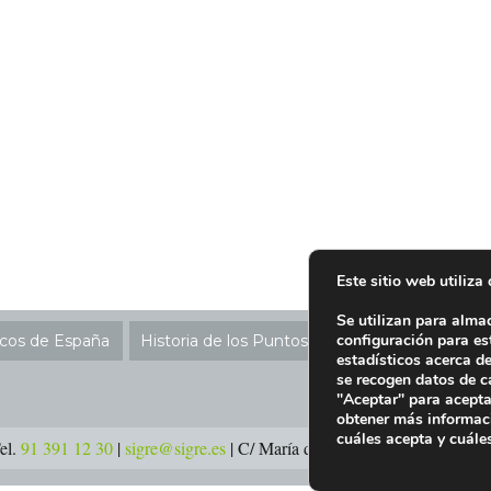
Este sitio web utiliza
Se utilizan para alma
configuración para es
icos de España
Historia de los Puntos SIGRE
Ubicación P
estadísticos acerca d
se recogen datos de c
"Aceptar" para acepta
obtener más informac
cuáles acepta y cuále
el.
91 391 12 30
|
sigre@sigre.es
| C/ María de Molina 37, 2ª planta –