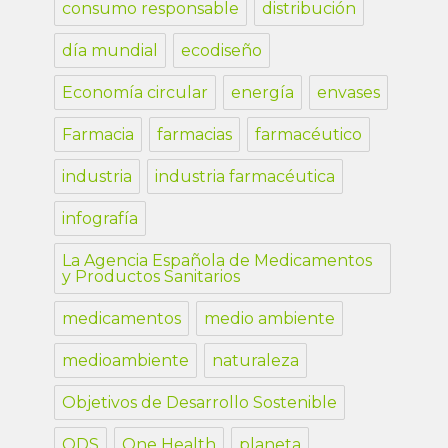
consumo responsable
distribución
día mundial
ecodiseño
Economía circular
energía
envases
Farmacia
farmacias
farmacéutico
industria
industria farmacéutica
infografía
La Agencia Española de Medicamentos
y Productos Sanitarios
medicamentos
medio ambiente
medioambiente
naturaleza
Objetivos de Desarrollo Sostenible
ODS
One Health
planeta