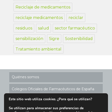
Reciclaje de medicamentos
reciclaje medicamentos
reciclar
residuos
salud
sector farmacéutico
sensibilización
Sigre
Sostenibilidad
Tratamiento ambiental
Quiénes somos
Colegios Oficiales de Farmacéuticos de España
Este sitio web utiliza cookies. ¿Para qué se utilizan?
Historia de los Puntos SIGRE
Se utilizan para almacenar sus preferencias de