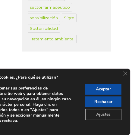
sector farmacéutico
sensibilización
Sigre
Sostenibilidad
Tratamiento ambiental
CER
 cookies. ¿Para qué se utilizan?
cenar sus preferencias de
Aceptar
te sitio web y para obtener datos
untos SIGRE en España
e su navegación en él, en ningún caso
Rechazar
arácter personal. Haga clic en
rlas todas o en "Ajustes" para
Ajustes
ión y seleccionar manualmente
s rechaza.
 Madrid 28006