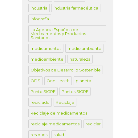
industria
industria farmacéutica
infografía
La Agencia Española de
Medicamentos y Productos
Sanitarios
medicamentos
medio ambiente
medioambiente
naturaleza
Objetivos de Desarrollo Sostenible
ODS
One Health
planeta
Punto SIGRE
Puntos SIGRE
reciclado
Reciclaje
Reciclaje de medicamentos
reciclaje medicamentos
reciclar
residuos
salud