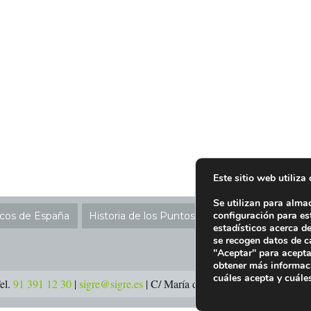
Este sitio web utiliza
Se utilizan para alma
configuración para es
icos de España
Historia de los Puntos SIGRE
Ubicación P
estadísticos acerca d
se recogen datos de c
"Aceptar" para acepta
obtener más informac
cuáles acepta y cuále
el.
91 391 12 30
|
sigre@sigre.es
| C/ María de Molina 37, 2ª planta –