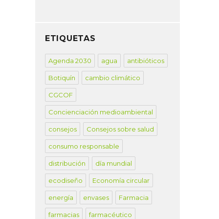
ETIQUETAS
Agenda 2030
agua
antibióticos
Botiquín
cambio climático
CGCOF
Concienciación medioambiental
consejos
Consejos sobre salud
consumo responsable
distribución
día mundial
ecodiseño
Economía circular
energía
envases
Farmacia
farmacias
farmacéutico