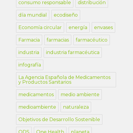
consumo responsable
distribución
día mundial
ecodiseño
Economía circular
energía
envases
Farmacia
farmacias
farmacéutico
industria
industria farmacéutica
infografía
La Agencia Española de Medicamentos
y Productos Sanitarios
medicamentos
medio ambiente
medioambiente
naturaleza
Objetivos de Desarrollo Sostenible
ODS
One Health
planeta