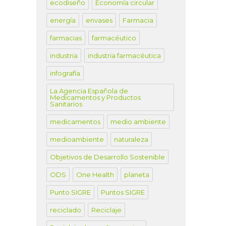
ecodiseño
Economía circular
energía
envases
Farmacia
farmacias
farmacéutico
industria
industria farmacéutica
infografía
La Agencia Española de
Medicamentos y Productos
Sanitarios
medicamentos
medio ambiente
medioambiente
naturaleza
Objetivos de Desarrollo Sostenible
ODS
One Health
planeta
Punto SIGRE
Puntos SIGRE
reciclado
Reciclaje