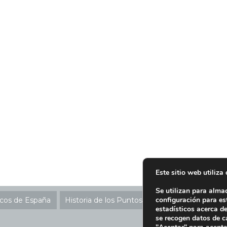
Este sitio web utiliza
Se utilizan para alma
configuración para es
icos de España
Historia de los Puntos SIGRE
Ubicación P
estadísticos acerca d
se recogen datos de c