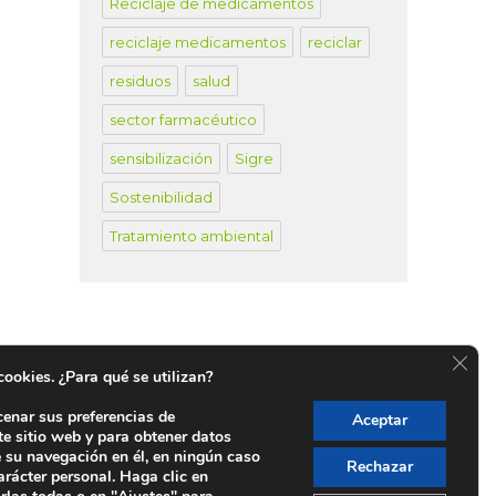
Reciclaje de medicamentos
reciclaje medicamentos
reciclar
residuos
salud
sector farmacéutico
sensibilización
Sigre
Sostenibilidad
Tratamiento ambiental
CER
 cookies. ¿Para qué se utilizan?
cenar sus preferencias de
Aceptar
te sitio web y para obtener datos
untos SIGRE en España
e su navegación en él, en ningún caso
Rechazar
arácter personal. Haga clic en