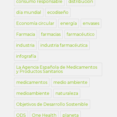
consumo responsable
distribución
día mundial
ecodiseño
Economía circular
energía
envases
Farmacia
farmacias
farmacéutico
industria
industria farmacéutica
infografía
La Agencia Española de Medicamentos
y Productos Sanitarios
medicamentos
medio ambiente
medioambiente
naturaleza
Objetivos de Desarrollo Sostenible
ODS
One Health
planeta