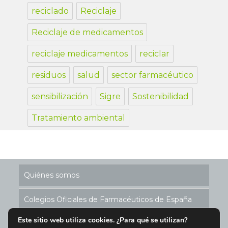
reciclado
Reciclaje
Reciclaje de medicamentos
reciclaje medicamentos
reciclar
residuos
salud
sector farmacéutico
sensibilización
Sigre
Sostenibilidad
Tratamiento ambiental
Quiénes somos
Colegios Oficiales de Farmacéuticos de España
Este sitio web utiliza cookies. ¿Para qué se utilizan?
Historia de los Puntos SIGRE