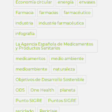
Economía circular
energía
envases
Farmacia
farmacias
farmacéutico
industria
industria farmacéutica
infografía
La Agencia Española de Medicamentos
y Productos Sanitarios
medicamentos
medio ambiente
medioambiente
naturaleza
Objetivos de Desarrollo Sostenible
ODS
One Health
planeta
Punto SIGRE
Puntos SIGRE
reciclado
Reciclaje