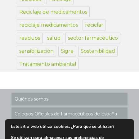
Reciclaje de medicamentos
reciclaje medicamentos
reciclar
residuos
salud
sector farmacéutico
sensibilización
Sigre
Sostenibilidad
Tratamiento ambiental
Quiénes somos
Colegios Oficiales de Farmacéuticos de España
Este sitio web utiliza cookies. ¿Para qué se utilizan?
Historia de los Puntos SIGRE
Se utilizan para almacenar sus preferencias de