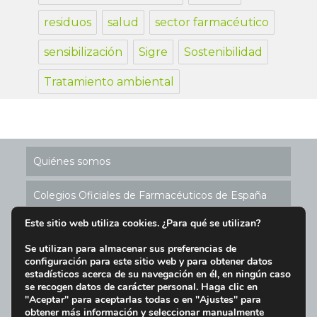
residuos
salud
sector farmacéutico
sensibilización
Sigre
Sostenibilidad
Tratamiento ambiental
Quiénes somos
Colegios Oficiales de Farmacéuticos de España
Este sitio web utiliza cookies. ¿Para qué se utilizan?
Historia de los Puntos SIGRE
Se utilizan para almacenar sus preferencias de
configuración para este sitio web y para obtener datos
Ubicación Puntos SIGRE en España
estadísticos acerca de su navegación en él, en ningún caso
se recogen datos de carácter personal. Haga clic en
Aviso Legal y Condiciones de Uso del Sitio Web
"Aceptar" para aceptarlas todas o en "Ajustes" para
obtener más información y seleccionar manualmente