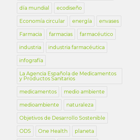
día mundial
ecodiseño
Economía circular
energía
envases
Farmacia
farmacias
farmacéutico
industria
industria farmacéutica
infografía
La Agencia Española de Medicamentos
y Productos Sanitarios
medicamentos
medio ambiente
medioambiente
naturaleza
Objetivos de Desarrollo Sostenible
ODS
One Health
planeta