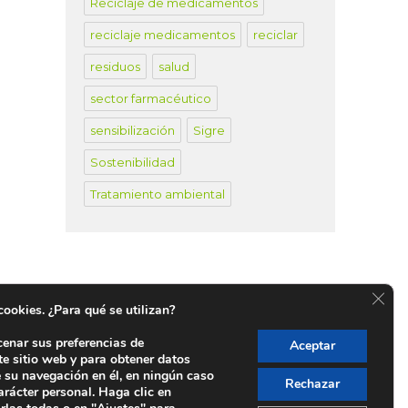
Reciclaje de medicamentos
reciclaje medicamentos
reciclar
residuos
salud
sector farmacéutico
sensibilización
Sigre
Sostenibilidad
Tratamiento ambiental
CER
 cookies. ¿Para qué se utilizan?
cenar sus preferencias de
Aceptar
te sitio web y para obtener datos
untos SIGRE en España
e su navegación en él, en ningún caso
Rechazar
arácter personal. Haga clic en