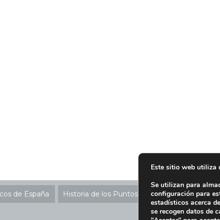
Este sitio web utiliza
Se utilizan para alma
configuración para es
icos de España
Historia de los Puntos SIGRE
Ubicación P
estadísticos acerca d
se recogen datos de c