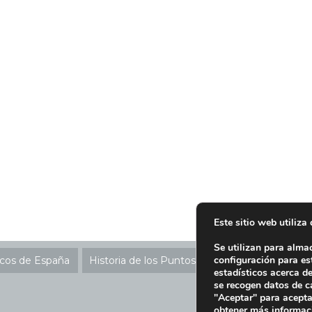
Este sitio web utiliza
Se utilizan para alma
configuración para es
icos de España
Historia de los Puntos SIGRE
Ubicación P
estadísticos acerca d
se recogen datos de c
"Aceptar" para acepta
obtener más informac