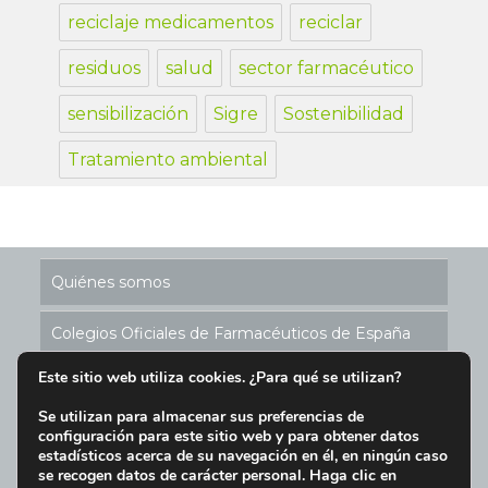
reciclaje medicamentos
reciclar
residuos
salud
sector farmacéutico
sensibilización
Sigre
Sostenibilidad
Tratamiento ambiental
Quiénes somos
Colegios Oficiales de Farmacéuticos de España
Este sitio web utiliza cookies. ¿Para qué se utilizan?
Historia de los Puntos SIGRE
Se utilizan para almacenar sus preferencias de
configuración para este sitio web y para obtener datos
Ubicación Puntos SIGRE en España
estadísticos acerca de su navegación en él, en ningún caso
se recogen datos de carácter personal. Haga clic en