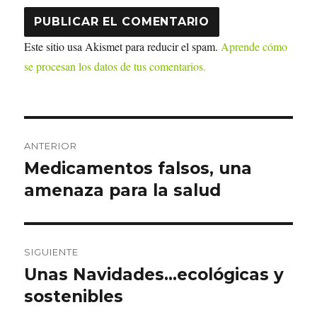
Este sitio usa Akismet para reducir el spam.
Aprende cómo
se procesan los datos de tus comentarios.
Navegación
ANTERIOR
de
Medicamentos falsos, una
Entrada
anterior:
amenaza para la salud
entradas
SIGUIENTE
Unas Navidades…ecológicas y
Entrada
siguiente:
sostenibles