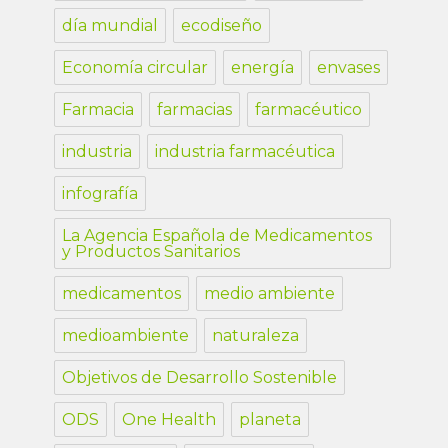
día mundial
ecodiseño
Economía circular
energía
envases
Farmacia
farmacias
farmacéutico
industria
industria farmacéutica
infografía
La Agencia Española de Medicamentos
y Productos Sanitarios
medicamentos
medio ambiente
medioambiente
naturaleza
Objetivos de Desarrollo Sostenible
ODS
One Health
planeta