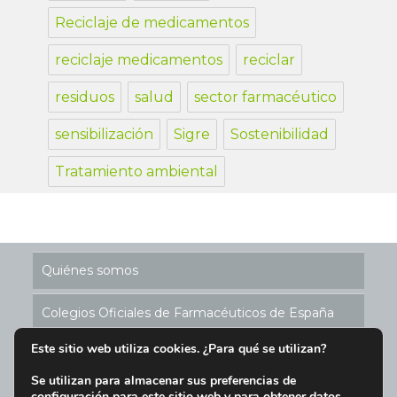
Reciclaje de medicamentos
reciclaje medicamentos
reciclar
residuos
salud
sector farmacéutico
sensibilización
Sigre
Sostenibilidad
Tratamiento ambiental
Quiénes somos
Colegios Oficiales de Farmacéuticos de España
Este sitio web utiliza cookies. ¿Para qué se utilizan?
Historia de los Puntos SIGRE
Se utilizan para almacenar sus preferencias de
configuración para este sitio web y para obtener datos