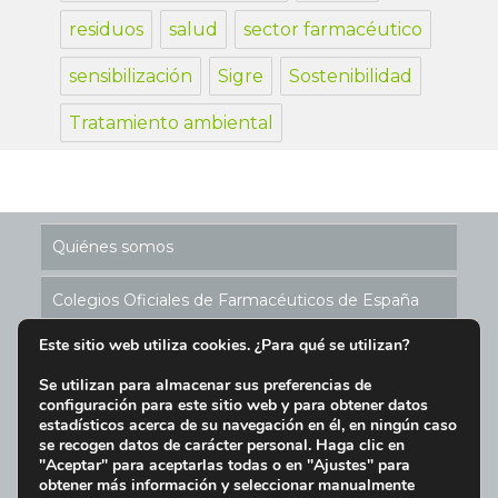
residuos
salud
sector farmacéutico
sensibilización
Sigre
Sostenibilidad
Tratamiento ambiental
Quiénes somos
Colegios Oficiales de Farmacéuticos de España
Este sitio web utiliza cookies. ¿Para qué se utilizan?
Historia de los Puntos SIGRE
Se utilizan para almacenar sus preferencias de
configuración para este sitio web y para obtener datos
Ubicación Puntos SIGRE en España
estadísticos acerca de su navegación en él, en ningún caso
se recogen datos de carácter personal. Haga clic en
Aviso Legal y Condiciones de Uso del Sitio Web
"Aceptar" para aceptarlas todas o en "Ajustes" para
obtener más información y seleccionar manualmente