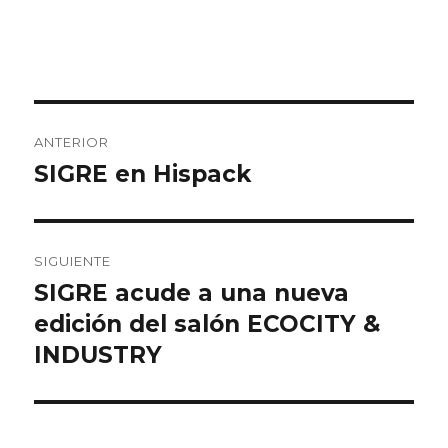
Navegación
ANTERIOR
de
SIGRE en Hispack
Entrada
anterior:
entradas
SIGUIENTE
SIGRE acude a una nueva
Entrada
siguiente:
edición del salón ECOCITY &
INDUSTRY