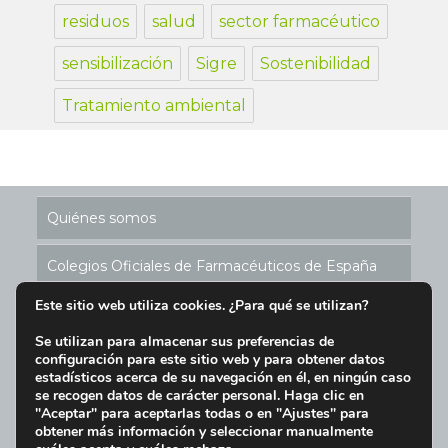
residuos
salud
sector farmacéutico
sensibilización
Sigre
Sostenibilidad
Tratamiento ambiental
Quiénes somos
Colegios Oficiales de Farmacéuticos de España
Este sitio web utiliza cookies. ¿Para qué se utilizan?
Historia de los Puntos SIGRE
Se utilizan para almacenar sus preferencias de
configuración para este sitio web y para obtener datos
Ubicación Puntos SIGRE en España
estadísticos acerca de su navegación en él, en ningún caso
se recogen datos de carácter personal. Haga clic en
Aviso Legal y Condiciones de Uso del Sitio Web
"Aceptar" para aceptarlas todas o en "Ajustes" para
obtener más información y seleccionar manualmente