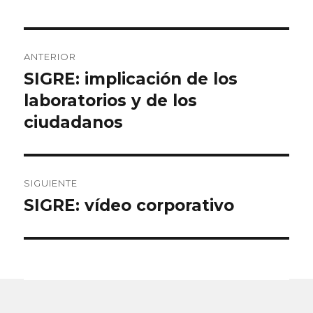
Navegación
ANTERIOR
de
SIGRE: implicación de los
Entrada
anterior:
laboratorios y de los
entradas
ciudadanos
SIGUIENTE
SIGRE: vídeo corporativo
Entrada
siguiente: