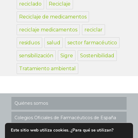
reciclado
Reciclaje
Reciclaje de medicamentos
reciclaje medicamentos
reciclar
residuos
salud
sector farmacéutico
sensibilización
Sigre
Sostenibilidad
Tratamiento ambiental
Quiénes somos
Colegios Oficiales de Farmacéuticos de España
Este sitio web utiliza cookies. ¿Para qué se utilizan?
Historia de los Puntos SIGRE