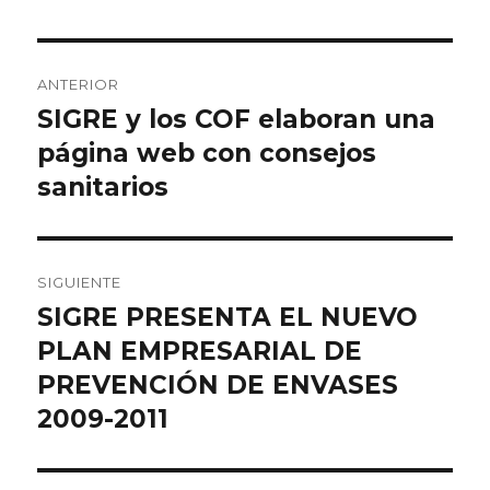
Navegación
ANTERIOR
de
SIGRE y los COF elaboran una
Entrada
anterior:
página web con consejos
entradas
sanitarios
SIGUIENTE
SIGRE PRESENTA EL NUEVO
Entrada
siguiente:
PLAN EMPRESARIAL DE
PREVENCIÓN DE ENVASES
2009-2011