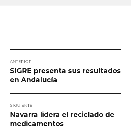
Navegación
ANTERIOR
de
SIGRE presenta sus resultados
Entrada
anterior:
en Andalucía
entradas
SIGUIENTE
Navarra lidera el reciclado de
Entrada
siguiente:
medicamentos