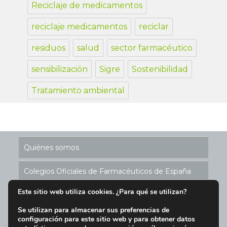
Reciclaje de medicamentos
reciclaje medicamentos
reciclar
residuos
salud
sector farmacéutico
sensibilización
Sigre
Sostenibilidad
Tratamiento ambiental
Quiénes somos
Colegios Oficiales de Farmacéuticos de España
Este sitio web utiliza cookies. ¿Para qué se utilizan?
Historia de los Puntos SIGRE
Se utilizan para almacenar sus preferencias de
configuración para este sitio web y para obtener datos
Ubicación Puntos SIGRE en España