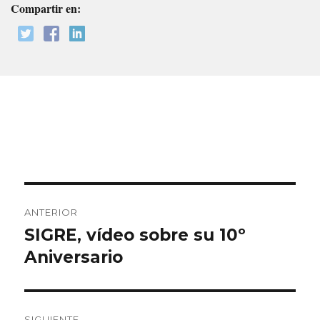
Compartir en:
Navegación
ANTERIOR
de
SIGRE, vídeo sobre su 10º
Entrada
anterior:
Aniversario
entradas
SIGUIENTE