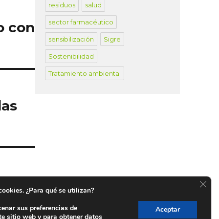
residuos
salud
sector farmacéutico
o con
sensibilización
Sigre
Sostenibilidad
Tratamiento ambiental
das
CER
 cookies. ¿Para qué se utilizan?
cenar sus preferencias de
Aceptar
te sitio web y para obtener datos
untos SIGRE en España