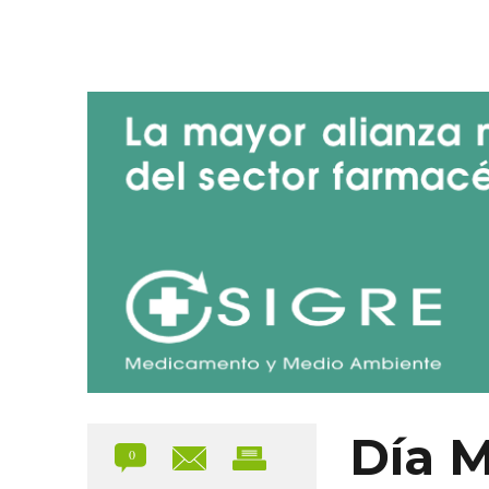
Blog de SIGRE
Día M
0