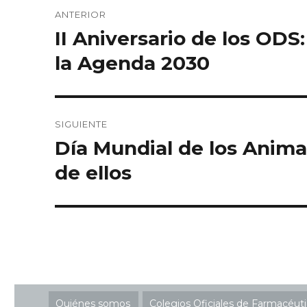
Navegación
ANTERIOR
de
II Aniversario de los OD
Entrada
anterior:
entradas
la Agenda 2030
SIGUIENTE
Día Mundial de los Anima
Entrada
siguiente:
de ellos
Quiénes somos
Colegios Oficiales de Farmacéut