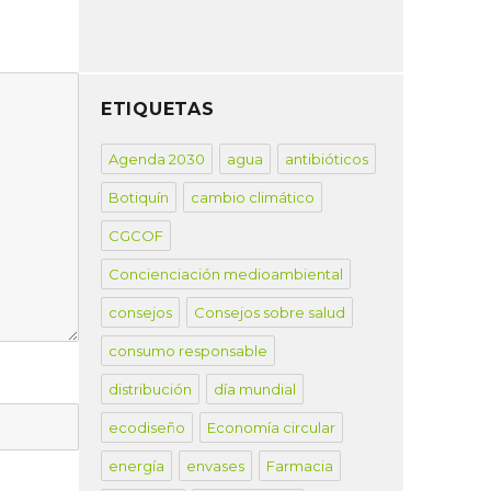
ETIQUETAS
Agenda 2030
agua
antibióticos
Botiquín
cambio climático
CGCOF
Concienciación medioambiental
consejos
Consejos sobre salud
consumo responsable
distribución
día mundial
ecodiseño
Economía circular
energía
envases
Farmacia