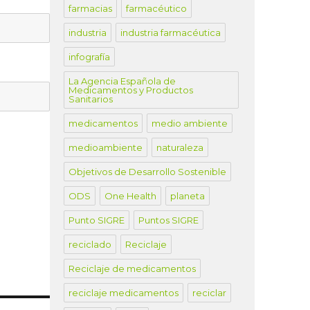
farmacias
farmacéutico
industria
industria farmacéutica
infografía
La Agencia Española de
Medicamentos y Productos
Sanitarios
medicamentos
medio ambiente
medioambiente
naturaleza
Objetivos de Desarrollo Sostenible
ODS
One Health
planeta
Punto SIGRE
Puntos SIGRE
reciclado
Reciclaje
Reciclaje de medicamentos
reciclaje medicamentos
reciclar