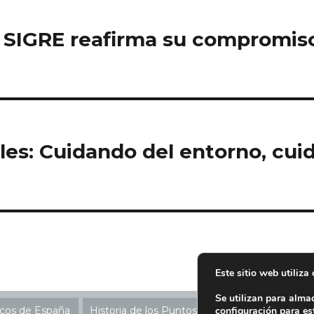
S: SIGRE reafirma su compromis
les: Cuidando del entorno, cui
Este sitio web utiliza
Se utilizan para alma
configuración para es
icos de España
Historia de los Puntos SIGRE
Ubicación P