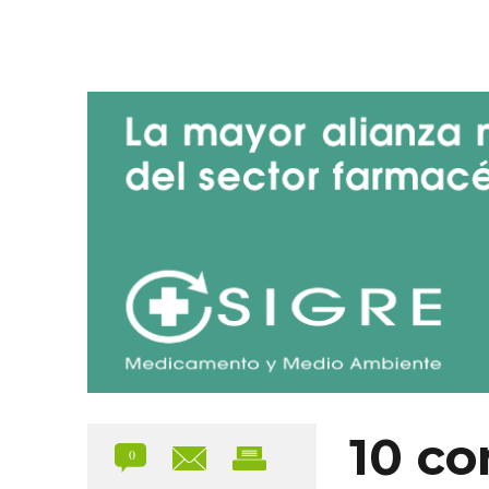
Blog de SIGRE
10 co
0