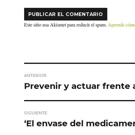
Este sitio usa Akismet para reducir el spam.
Aprende cómo 
Navegación
ANTERIOR
de
Prevenir y actuar frente 
Entrada
anterior:
entradas
SIGUIENTE
‘El envase del medicamen
Entrada
siguiente: