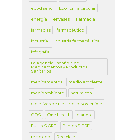
ecodiseño
Economía circular
energía
envases
Farmacia
farmacias
farmacéutico
industria
industria farmacéutica
infografía
La Agencia Española de
Medicamentos y Productos
Sanitarios
medicamentos
medio ambiente
medioambiente
naturaleza
Objetivos de Desarrollo Sostenible
ODS
One Health
planeta
Punto SIGRE
Puntos SIGRE
reciclado
Reciclaje