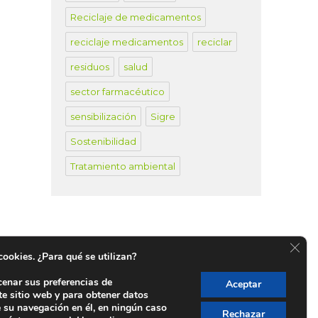
Reciclaje de medicamentos
reciclaje medicamentos
reciclar
residuos
salud
sector farmacéutico
sensibilización
Sigre
Sostenibilidad
Tratamiento ambiental
CER
 cookies. ¿Para qué se utilizan?
cenar sus preferencias de
Aceptar
te sitio web y para obtener datos
untos SIGRE en España
e su navegación en él, en ningún caso
Rechazar