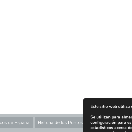
Este sitio web utiliza
Se utilizan para alma
configuración para es
icos de España
Historia de los Puntos SIGRE
Ubicación P
estadísticos acerca d