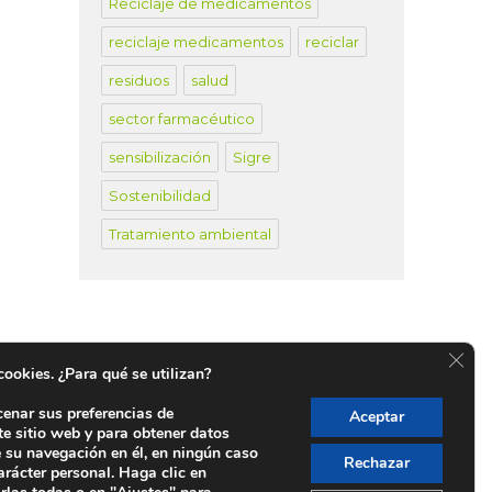
Reciclaje de medicamentos
reciclaje medicamentos
reciclar
residuos
salud
sector farmacéutico
sensibilización
Sigre
Sostenibilidad
Tratamiento ambiental
CER
 cookies. ¿Para qué se utilizan?
cenar sus preferencias de
Aceptar
te sitio web y para obtener datos
untos SIGRE en España
e su navegación en él, en ningún caso
Rechazar
arácter personal. Haga clic en