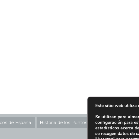
Este sitio web utiliza
Se utilizan para alma
configuración para es
icos de España
Historia de los Puntos SIGRE
Ubicación P
estadísticos acerca d
se recogen datos de c