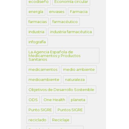
ecodiseño
Economía circular
energía
envases
Farmacia
farmacias
farmacéutico
industria
industria farmacéutica
infografía
La Agencia Española de
Medicamentos y Productos
Sanitarios
medicamentos
medio ambiente
medioambiente
naturaleza
Objetivos de Desarrollo Sostenible
ODS
One Health
planeta
Punto SIGRE
Puntos SIGRE
reciclado
Reciclaje