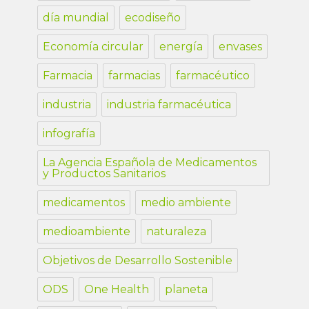
día mundial
ecodiseño
Economía circular
energía
envases
Farmacia
farmacias
farmacéutico
industria
industria farmacéutica
infografía
La Agencia Española de Medicamentos
y Productos Sanitarios
medicamentos
medio ambiente
medioambiente
naturaleza
Objetivos de Desarrollo Sostenible
ODS
One Health
planeta