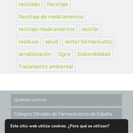
reciclado
Reciclaje
Reciclaje de medicamentos
reciclaje medicamentos
reciclar
residuos
salud
sector farmacéutico
sensibilización
Sigre
Sostenibilidad
Tratamiento ambiental
Quiénes somos
Colegios Oficiales de Farmacéuticos de España
Este sitio web utiliza cookies. ¿Para qué se utilizan?
Historia de los Puntos SIGRE