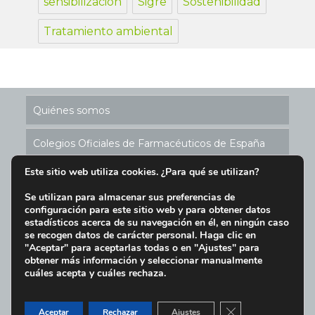
sensibilización
Sigre
Sostenibilidad
Tratamiento ambiental
Quiénes somos
Colegios Oficiales de Farmacéuticos de España
Este sitio web utiliza cookies. ¿Para qué se utilizan?
Historia de los Puntos SIGRE
Se utilizan para almacenar sus preferencias de
configuración para este sitio web y para obtener datos
Ubicación Puntos SIGRE en España
estadísticos acerca de su navegación en él, en ningún caso
se recogen datos de carácter personal. Haga clic en
Aviso Legal y Condiciones de Uso del Sitio Web
"Aceptar" para aceptarlas todas o en "Ajustes" para
obtener más información y seleccionar manualmente
cuáles acepta y cuáles rechaza.
Política de cookies
|
Aviso Legal
|
Política de privacidad
|
Tel.
91 391 12 30
|
sigre@sigre.es
| C/ María de Molina
CERRAR EL BAN
Aceptar
Rechazar
Ajustes