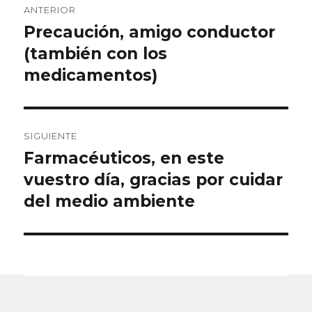
ANTERIOR
de
Precaución, amigo conductor
Entrada
anterior:
(también con los
entradas
medicamentos)
SIGUIENTE
Farmacéuticos, en este
Entrada
siguiente:
vuestro día, gracias por cuidar
del medio ambiente