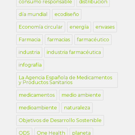
consumo responsable
distribución
día mundial
ecodiseño
Economía circular
energía
envases
Farmacia
farmacias
farmacéutico
industria
industria farmacéutica
infografía
La Agencia Española de Medicamentos
y Productos Sanitarios
medicamentos
medio ambiente
medioambiente
naturaleza
Objetivos de Desarrollo Sostenible
ODS
One Health
planeta