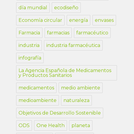
día mundial
ecodiseño
Economía circular
energía
envases
Farmacia
farmacias
farmacéutico
industria
industria farmacéutica
infografía
La Agencia Española de Medicamentos
y Productos Sanitarios
medicamentos
medio ambiente
medioambiente
naturaleza
Objetivos de Desarrollo Sostenible
ODS
One Health
planeta