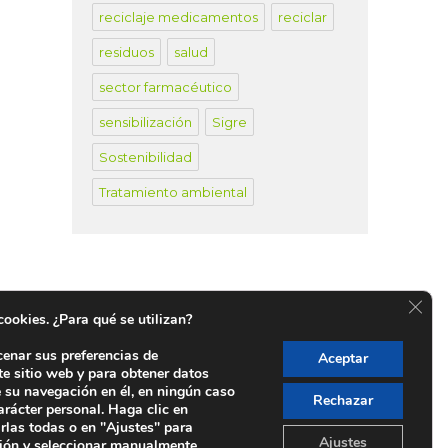
reciclaje medicamentos
reciclar
residuos
salud
sector farmacéutico
sensibilización
Sigre
Sostenibilidad
Tratamiento ambiental
CER
 cookies. ¿Para qué se utilizan?
cenar sus preferencias de
Aceptar
te sitio web y para obtener datos
untos SIGRE en España
e su navegación en él, en ningún caso
Rechazar
arácter personal. Haga clic en
rlas todas o en "Ajustes" para
Ajustes
ión y seleccionar manualmente