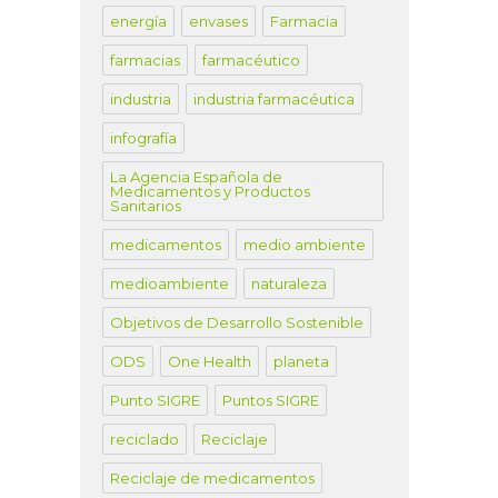
energía
envases
Farmacia
farmacias
farmacéutico
industria
industria farmacéutica
infografía
La Agencia Española de
Medicamentos y Productos
Sanitarios
medicamentos
medio ambiente
medioambiente
naturaleza
Objetivos de Desarrollo Sostenible
ODS
One Health
planeta
Punto SIGRE
Puntos SIGRE
reciclado
Reciclaje
Reciclaje de medicamentos