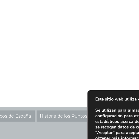
Este sitio web utiliza
Se utilizan para alma
configuración para es
icos de España
Historia de los Puntos SIGRE
Ubicación P
estadísticos acerca d
se recogen datos de c
"Aceptar" para acepta
obtener más informac