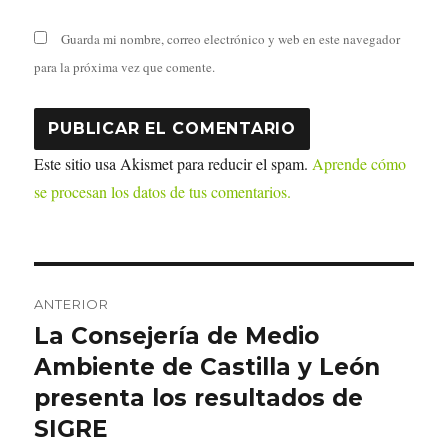
Guarda mi nombre, correo electrónico y web en este navegador
para la próxima vez que comente.
Este sitio usa Akismet para reducir el spam.
Aprende cómo
se procesan los datos de tus comentarios.
Navegación
ANTERIOR
de
La Consejería de Medio
Entrada
anterior:
Ambiente de Castilla y León
entradas
presenta los resultados de
SIGRE