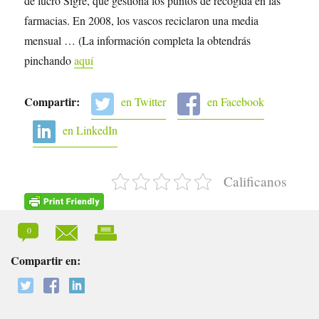
de lucro Sigre, que gestiona los puntos de recogida en las
farmacias. En 2008, los vascos reciclaron una media
mensual … (La información completa la obtendrás
pinchando
aquí
Compartir:
en Twitter
en Facebook
en LinkedIn
Calificanos
0
Compartir en: