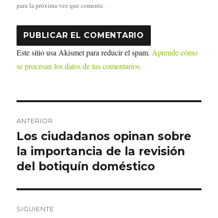
para la próxima vez que comente.
Este sitio usa Akismet para reducir el spam.
Aprende cómo
se procesan los datos de tus comentarios.
Navegación
ANTERIOR
de
Los ciudadanos opinan sobre
Entrada
anterior:
la importancia de la revisión
entradas
del botiquín doméstico
SIGUIENTE