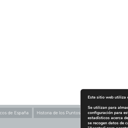
Este sitio web utiliza
Se utilizan para alma
configuración para es
icos de España
Historia de los Puntos SIGRE
Ubicación P
estadísticos acerca d
se recogen datos de c