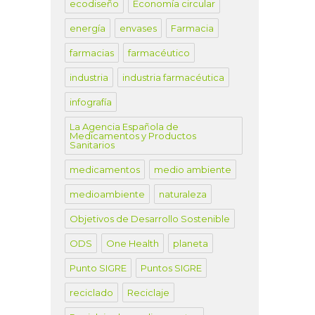
ecodiseño
Economía circular
energía
envases
Farmacia
farmacias
farmacéutico
industria
industria farmacéutica
infografía
La Agencia Española de
Medicamentos y Productos
Sanitarios
medicamentos
medio ambiente
medioambiente
naturaleza
Objetivos de Desarrollo Sostenible
ODS
One Health
planeta
Punto SIGRE
Puntos SIGRE
reciclado
Reciclaje