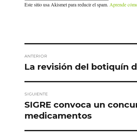
Este sitio usa Akismet para reducir el spam.
Aprende cómo 
Navegación
ANTERIOR
de
La revisión del botiquín
Entrada
anterior:
entradas
SIGUIENTE
SIGRE convoca un concurs
Entrada
siguiente:
medicamentos