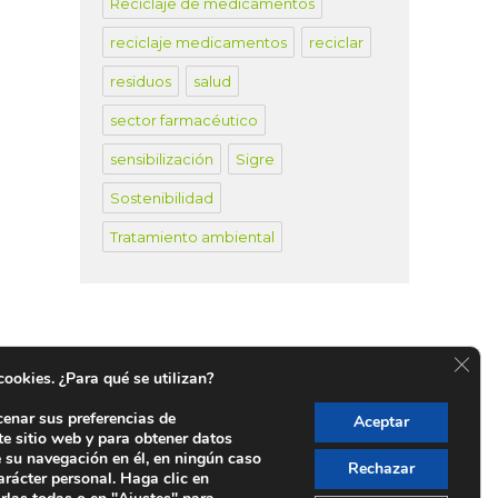
Reciclaje de medicamentos
reciclaje medicamentos
reciclar
residuos
salud
sector farmacéutico
sensibilización
Sigre
Sostenibilidad
Tratamiento ambiental
CER
 cookies. ¿Para qué se utilizan?
cenar sus preferencias de
Aceptar
te sitio web y para obtener datos
untos SIGRE en España
e su navegación en él, en ningún caso
Rechazar
arácter personal. Haga clic en