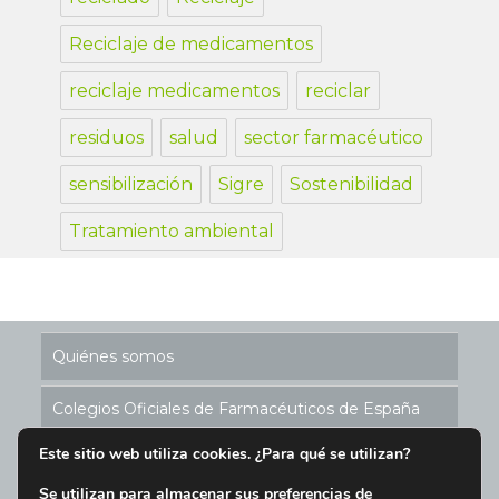
Reciclaje de medicamentos
reciclaje medicamentos
reciclar
residuos
salud
sector farmacéutico
sensibilización
Sigre
Sostenibilidad
Tratamiento ambiental
Quiénes somos
Colegios Oficiales de Farmacéuticos de España
Este sitio web utiliza cookies. ¿Para qué se utilizan?
Historia de los Puntos SIGRE
Se utilizan para almacenar sus preferencias de