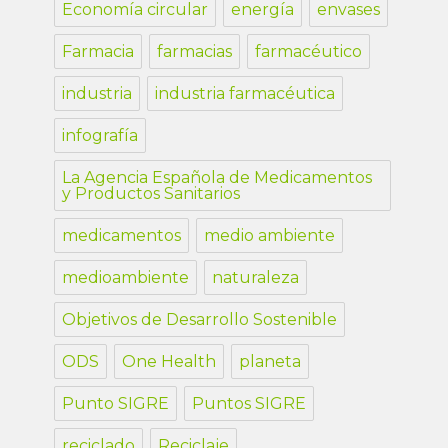
Economía circular
energía
envases
Farmacia
farmacias
farmacéutico
industria
industria farmacéutica
infografía
La Agencia Española de Medicamentos
y Productos Sanitarios
medicamentos
medio ambiente
medioambiente
naturaleza
Objetivos de Desarrollo Sostenible
ODS
One Health
planeta
Punto SIGRE
Puntos SIGRE
reciclado
Reciclaje