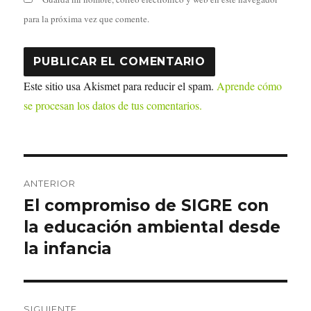
para la próxima vez que comente.
Este sitio usa Akismet para reducir el spam.
Aprende cómo
se procesan los datos de tus comentarios.
Navegación
ANTERIOR
de
El compromiso de SIGRE con
Entrada
anterior:
la educación ambiental desde
entradas
la infancia
SIGUIENTE