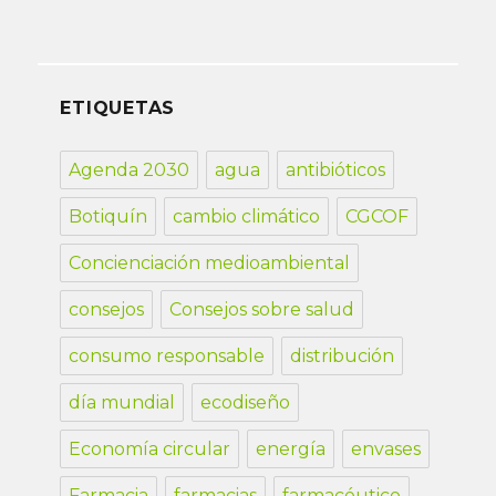
ETIQUETAS
Agenda 2030
agua
antibióticos
Botiquín
cambio climático
CGCOF
Concienciación medioambiental
consejos
Consejos sobre salud
consumo responsable
distribución
día mundial
ecodiseño
Economía circular
energía
envases
Farmacia
farmacias
farmacéutico