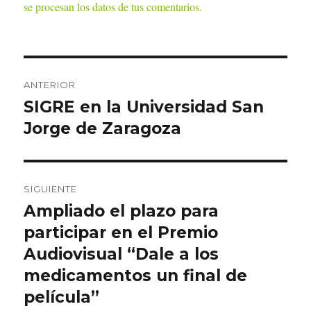
se procesan los datos de tus comentarios.
Navegación
ANTERIOR
de
SIGRE en la Universidad San
Entrada
anterior:
Jorge de Zaragoza
entradas
SIGUIENTE
Ampliado el plazo para
Entrada
siguiente:
participar en el Premio
Audiovisual “Dale a los
medicamentos un final de
película”