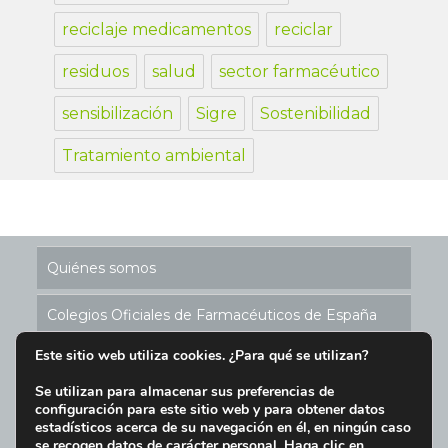
reciclaje medicamentos
reciclar
residuos
salud
sector farmacéutico
sensibilización
Sigre
Sostenibilidad
Tratamiento ambiental
Quiénes somos
Colegios Oficiales de Farmacéuticos de España
Este sitio web utiliza cookies. ¿Para qué se utilizan?
Historia de los Puntos SIGRE
Se utilizan para almacenar sus preferencias de
configuración para este sitio web y para obtener datos
Ubicación Puntos SIGRE en España
estadísticos acerca de su navegación en él, en ningún caso
se recogen datos de carácter personal. Haga clic en