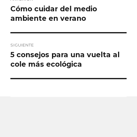
de
Cómo cuidar del medio
Entrada
anterior:
ambiente en verano
entradas
SIGUIENTE
5 consejos para una vuelta al
Entrada
siguiente:
cole más ecológica