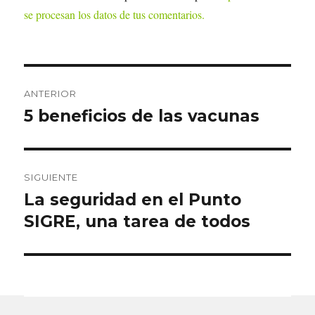
se procesan los datos de tus comentarios.
Navegación
ANTERIOR
de
5 beneficios de las vacunas
Entrada
anterior:
entradas
SIGUIENTE
La seguridad en el Punto
Entrada
siguiente:
SIGRE, una tarea de todos