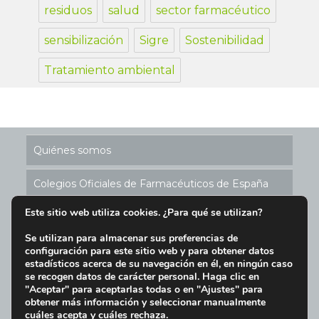
residuos
salud
sector farmacéutico
sensibilización
Sigre
Sostenibilidad
Tratamiento ambiental
Quiénes somos
Colegios Oficiales de Farmacéuticos de España
Este sitio web utiliza cookies. ¿Para qué se utilizan?
Historia de los Puntos SIGRE
Se utilizan para almacenar sus preferencias de
configuración para este sitio web y para obtener datos
Ubicación Puntos SIGRE en España
estadísticos acerca de su navegación en él, en ningún caso
se recogen datos de carácter personal. Haga clic en
Aviso Legal y Condiciones de Uso del Sitio Web
"Aceptar" para aceptarlas todas o en "Ajustes" para
obtener más información y seleccionar manualmente
cuáles acepta y cuáles rechaza.