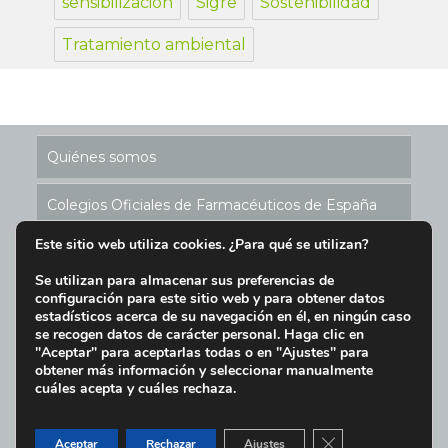
sensibilización
Sigre
Sostenibilidad
Tratamiento ambiental
Quiénes somos
Colegios Oficiales de Farmacéuticos de España
Este sitio web utiliza cookies. ¿Para qué se utilizan?
Historia de los Puntos SIGRE
Se utilizan para almacenar sus preferencias de
configuración para este sitio web y para obtener datos
Ubicación Puntos SIGRE en España
estadísticos acerca de su navegación en él, en ningún caso
se recogen datos de carácter personal. Haga clic en
Aviso Legal y Condiciones de Uso del Sitio Web
"Aceptar" para aceptarlas todas o en "Ajustes" para
obtener más información y seleccionar manualmente
cuáles acepta y cuáles rechaza.
Política de cookies
|
Aviso Legal
|
Política de privacidad
|
Tel.
91 391 12 30
|
sigre@sigre.es
| C/ María de Molina
CERRAR EL BAN
Aceptar
Rechazar
Ajustes