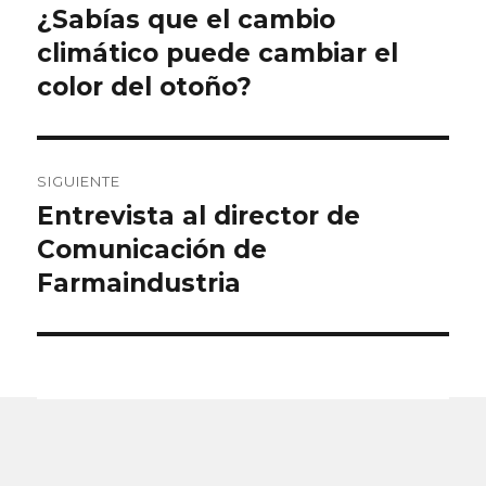
de
¿Sabías que el cambio
Entrada
anterior:
climático puede cambiar el
entradas
color del otoño?
SIGUIENTE
Entrevista al director de
Entrada
siguiente:
Comunicación de
Farmaindustria