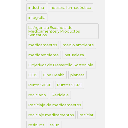
industria
industria farmacéutica
infografía
La Agencia Española de
Medicamentos y Productos
Sanitarios
medicamentos
medio ambiente
medioambiente
naturaleza
Objetivos de Desarrollo Sostenible
ODS
One Health
planeta
Punto SIGRE
Puntos SIGRE
reciclado
Reciclaje
Reciclaje de medicamentos
reciclaje medicamentos
reciclar
residuos
salud