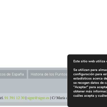
Este sitio web utiliza
Se utilizan para alma
configuración para es
icos de España
Historia de los Puntos SIGRE
Ubicación P
estadísticos acerca d
se recogen datos de c
"Aceptar" para acepta
obtener más informac
cuáles acepta y cuále
el.
91 391 12 30
|
sigre@sigre.es
| C/ María de Molina 37, 2ª planta –