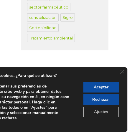
sector farmacéutico
sensibilización
Sigre
Sostenibilidad
Tratamiento ambiental
CER
 cookies. ¿Para qué se utilizan?
cenar sus preferencias de
Aceptar
te sitio web y para obtener datos
untos SIGRE en España
e su navegación en él, en ningún caso
Rechazar
arácter personal. Haga clic en
rlas todas o en "Ajustes" para
Ajustes
ión y seleccionar manualmente
s rechaza.
 Madrid 28006