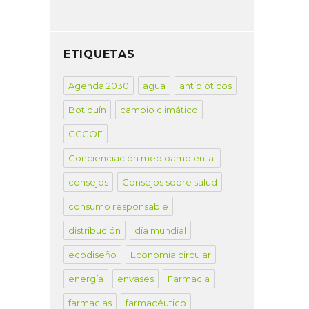
ETIQUETAS
Agenda 2030
agua
antibióticos
Botiquín
cambio climático
CGCOF
Concienciación medioambiental
consejos
Consejos sobre salud
consumo responsable
distribución
día mundial
ecodiseño
Economía circular
energía
envases
Farmacia
farmacias
farmacéutico