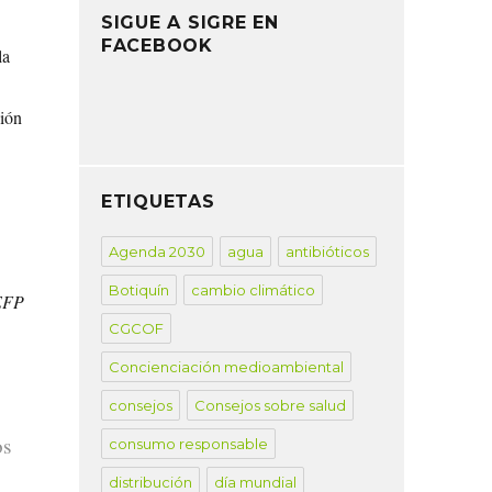
SIGUE A SIGRE EN
FACEBOOK
la
vión
ETIQUETAS
Agenda 2030
agua
antibióticos
Botiquín
cambio climático
NEFP
CGCOF
Concienciación medioambiental
consejos
Consejos sobre salud
os
consumo responsable
distribución
día mundial