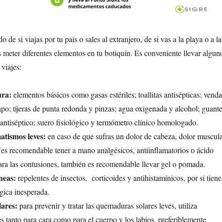
e si viajas por tu país o sales al extranjero, de si vas a la playa o a la
 meter diferentes elementos en tu botiquín. Es conveniente llevar algun
 viajes:
ura:
elementos básicos como gasas estériles; toallitas antisépticas; venda
rapo; tijeras de punta redonda y pinzas; agua oxigenada y alcohol; guant
; antiséptico; suero fisiológico y termómetro clínico homologado.
atismos leves:
en caso de que sufras un dolor de cabeza, dolor muscula
 es recomendable tener a mano analgésicos, antiinflamatorios o ácido
 Para las contusiones, también es recomendable llevar gel o pomada.
neas:
repelentes de insectos, corticoides y antihistamínicos, por si tiene
gica inesperada.
ares:
para prevenir y tratar las quemaduras solares leves, utiliza
es tanto para cara como para el cuerpo y los labios, preferiblemente