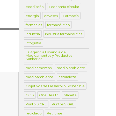
ecodiseño
Economía circular
energía
envases
Farmacia
farmacias
farmacéutico
industria
industria farmacéutica
infografía
La Agencia Española de
Medicamentos y Productos
Sanitarios
medicamentos
medio ambiente
medioambiente
naturaleza
Objetivos de Desarrollo Sostenible
ODS
One Health
planeta
Punto SIGRE
Puntos SIGRE
reciclado
Reciclaje