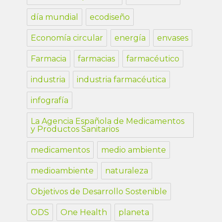
día mundial
ecodiseño
Economía circular
energía
envases
Farmacia
farmacias
farmacéutico
industria
industria farmacéutica
infografía
La Agencia Española de Medicamentos
y Productos Sanitarios
medicamentos
medio ambiente
medioambiente
naturaleza
Objetivos de Desarrollo Sostenible
ODS
One Health
planeta