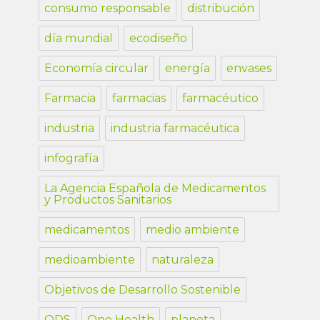
consumo responsable
distribución
día mundial
ecodiseño
Economía circular
energía
envases
Farmacia
farmacias
farmacéutico
industria
industria farmacéutica
infografía
La Agencia Española de Medicamentos
y Productos Sanitarios
medicamentos
medio ambiente
medioambiente
naturaleza
Objetivos de Desarrollo Sostenible
ODS
One Health
planeta