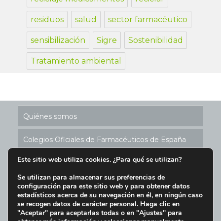
residuos
salud
sector farmacéutico
sensibilización
Sigre
Sostenibilidad
Tratamiento ambiental
Quiénes somos
Colegios Oficiales de Farmacéuticos de España
Este sitio web utiliza cookies. ¿Para qué se utilizan?
Historia de los Puntos SIGRE
Se utilizan para almacenar sus preferencias de
configuración para este sitio web y para obtener datos
Ubicación Puntos SIGRE en España
estadísticos acerca de su navegación en él, en ningún caso
se recogen datos de carácter personal. Haga clic en
Aviso Legal y Condiciones de Uso del Sitio Web
"Aceptar" para aceptarlas todas o en "Ajustes" para