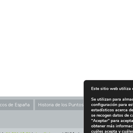
Este sitio web utiliza
Se utilizan para alma
configuración para es
icos de España
Historia de los Puntos SIGRE
Ubicación P
estadísticos acerca d
se recogen datos de c
"Aceptar" para acepta
obtener más informac
cuáles acepta y cuále