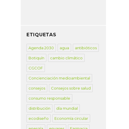
ETIQUETAS
Agenda 2030
agua
antibióticos
Botiquín
cambio climático
CGCOF
Concienciación medioambiental
consejos
Consejos sobre salud
consumo responsable
distribución
día mundial
ecodiseño
Economía circular
energía
envases
Farmacia