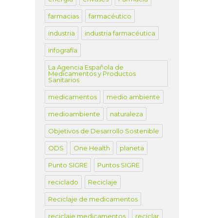
farmacias
farmacéutico
industria
industria farmacéutica
infografía
La Agencia Española de
Medicamentos y Productos
Sanitarios
medicamentos
medio ambiente
medioambiente
naturaleza
Objetivos de Desarrollo Sostenible
ODS
One Health
planeta
Punto SIGRE
Puntos SIGRE
reciclado
Reciclaje
Reciclaje de medicamentos
reciclaje medicamentos
reciclar