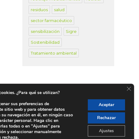
residuos
salud
sector farmacéutico
sensibilización
Sigre
Sostenibilidad
Tratamiento ambiental
CER
 cookies. ¿Para qué se utilizan?
cenar sus preferencias de
Aceptar
te sitio web y para obtener datos
untos SIGRE en España
e su navegación en él, en ningún caso
Rechazar
arácter personal. Haga clic en
rlas todas o en "Ajustes" para
Ajustes
ión y seleccionar manualmente
s rechaza.